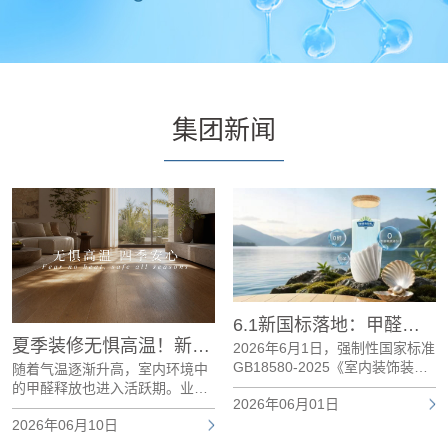
集团新闻
6.1新国标落地：甲醛达标只是及格，板材环保的终极战场在哪？
夏季装修无惧高温！新港HENF采暖级精板，0醛0苯0有害物质添加，清爽安心住新家
2026年6月1日，强制性国家标准
GB18580-2025《室内装饰装修
随着气温逐渐升高，室内环境中
材料 人造板及其制品中甲醛释放
的甲醛释放也进入活跃期。业内
2026年06月01日
限量》正式实施。本次修订最核
研究发现，温度是影响甲醛释放
心的变化是：将人造板制品的甲
2026年06月10日
的重要因素之一。当环境温度升
醛释放限量统一提升至E0级（≤
高时，板材中的甲醛释放速度会