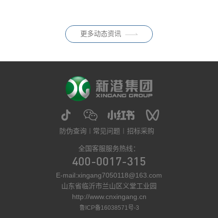
0.050mg/m³），终结了此前 E1
明显增加。尤其在六月之后，气
级作为唯一强制标准的历史；同
温将逐渐升高，家中的空气环境
时配套推荐性标
也迎来新的考验。对于有老人、
更多动态资讯
孩子、孕妇的家庭而言，家居环
保从来都不是一句简单的参数，
防伪查询
常见问题
招标采购
全国客服服务热线：
400-0017-315
E-mail:xingang7050118@163.com
山东省临沂市兰山区义堂工业园
http://www.cnxingang.cn
鲁ICP备16038571号-3