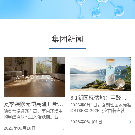
集团新闻
6.1新国标落地：甲醛达标只是及格，板材环保的终极战场在哪？
2026年6月1日，强制性国家标准
GB18580-2025《室内装饰装修
敢「亲」真环保 亲鉴高品质——新港仿生精板敢「亲」全民亲鉴活动正式启动
材料 人造板及其制品中甲醛释放
GB 18580-2025人造板新国标已
2026年06月01日
限量》正式实施。本次修订最核
正式发布，即将于2026年6月1日
心的变化是：将人造板制品的甲
全面强制实施，家居板材行业正
醛释放限量统一提升至E0级（≤