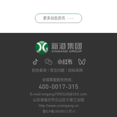
2026年05月29日
式迈入国标升级、门槛抬升、标
0.050mg/m³），终结了此前 E1
准迭代的关键过渡期。随着E0、
级作为唯一强制标准的历史；同
ENF、HENF多级环保分级逐步
时配套推荐性标
普及，消费者对家居板材的环保
更多动态资讯
要求持续走高，健康、纯净、安
全已然成为家装选材核心诉求。
但在
防伪查询
常见问题
招标采购
全国客服服务热线：
400-0017-315
E-mail:xingang7050118@163.com
山东省临沂市兰山区义堂工业园
http://www.cnxingang.cn
鲁ICP备16038571号-3