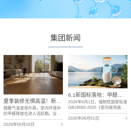
集团新闻
6.1新国标落地：甲醛达标只是及格，板材环保的终极战场在哪？
夏季装修无惧高温！新港HENF采暖级精板，0醛0苯0有害物质添加，清爽安心住新家
2026年6月1日，强制性国家标准
GB18580-2025《室内装饰装修
随着气温逐渐升高，室内环境中
材料 人造板及其制品中甲醛释放
的甲醛释放也进入活跃期。业内
2026年06月01日
限量》正式实施。本次修订最核
研究发现，温度是影响甲醛释放
心的变化是：将人造板制品的甲
2026年06月10日
的重要因素之一。当环境温度升
醛释放限量统一提升至E0级（≤
高时，板材中的甲醛释放速度会