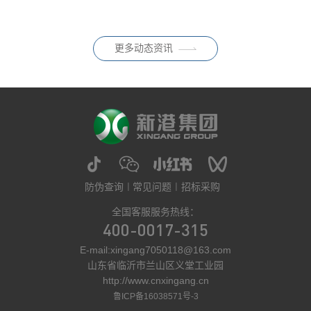
0.050mg/m³），终结了此前 E1
明显增加。尤其在六月之后，气
级作为唯一强制标准的历史；同
温将逐渐升高，家中的空气环境
时配套推荐性标
也迎来新的考验。对于有老人、
更多动态资讯
孩子、孕妇的家庭而言，家居环
保从来都不是一句简单的参数，
防伪查询
常见问题
招标采购
全国客服服务热线：
400-0017-315
E-mail:xingang7050118@163.com
山东省临沂市兰山区义堂工业园
http://www.cnxingang.cn
鲁ICP备16038571号-3