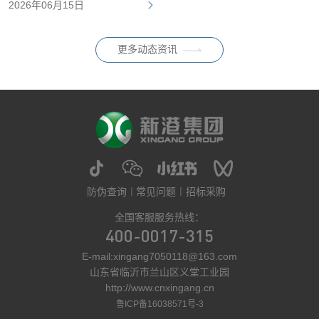
2026年06月15日
明显增加。尤其在六月之后，气
温将逐渐升高，家中的空气环境
也迎来新的考验。对于有老人、
更多动态资讯
孩子、孕妇的家庭而言，家居环
保从来都不是一句简单的参数，
防伪查询
常见问题
招标采购
全国客服服务热线：
400-0017-315
E-mail:xingang7050118@163.com
山东省临沂市兰山区义堂工业园
http://www.cnxingang.cn
鲁ICP备16038571号-3