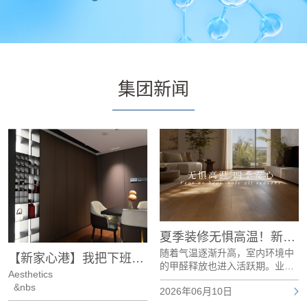
集团新闻
夏季装修无惧高温！新港HENF采暖级精板，0醛0苯0有害物质添加，清爽安心住新家
随着气温逐渐升高，室内环境中
【新家心港】我把下班后的报复性浪漫，藏进了意式复古风里
的甲醛释放也进入活跃期。业内
Aesthetics
研究发现，温度是影响甲醛释放
&nbs
2026年06月10日
的重要因素之一。当环境温度升
高时，板材中的甲醛释放速度会