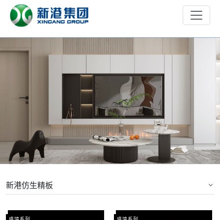
新港仿生精板
盛境系列
盛境系列