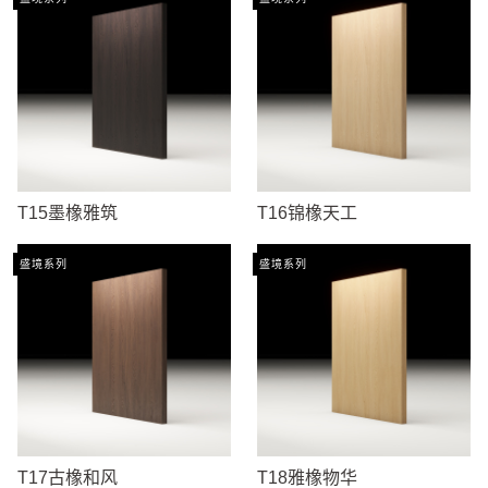
T15墨橡雅筑
T16锦橡天工
盛境系列
盛境系列
T17古橡和风
T18雅橡物华