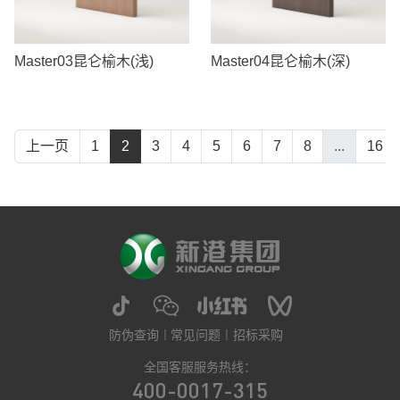
Master03昆仑榆木(浅)
Master04昆仑榆木(深)
上一页
1
2
3
4
5
6
7
8
...
16
防伪查询
常见问题
招标采购
全国客服服务热线：
400-0017-315